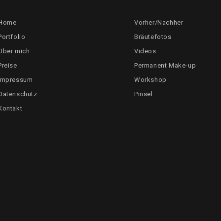
Home
Vorher/Nachher
Portfolio
Bräutefotos
Über mich
Videos
Preise
Permanent Make-up
Impressum
Workshop
Datenschutz
Pinsel
Kontakt