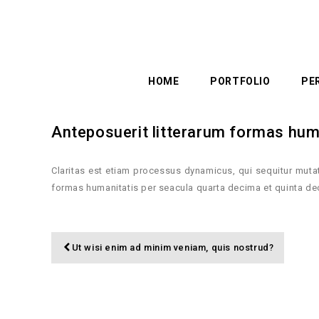
HOME
PORTFOLIO
PE
Anteposuerit litterarum formas hum
Claritas est etiam processus dynamicus, qui sequitur mut
formas humanitatis per seacula quarta decima et quinta de
Ut wisi enim ad minim veniam, quis nostrud?